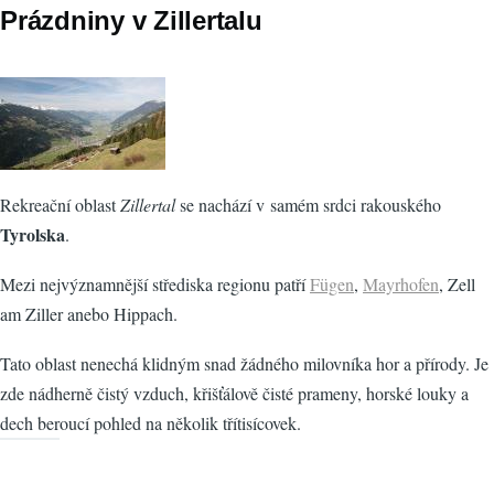
Prázdniny v Zillertalu
Rekreační oblast
Zillertal
se nachází v samém srdci rakouského
Tyrolska
.
Mezi nejvýznamnější střediska regionu patří
Fügen
,
Mayrhofen
, Zell
am Ziller anebo Hippach.
Tato oblast nenechá klidným snad žádného milovníka hor a přírody. Je
zde nádherně čistý vzduch, křišťálově čisté prameny, horské louky a
dech beroucí pohled na několik třítisícovek.