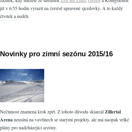
zážitek, kdy můžete ze středisek
Zell am Ziller
,
Gerlos
a Königsleiten
již v 6:55 hodin vyrazit na čerstvě upravené sjezdovky. A to každý
čtvrtek a neděli.
Novinky pro zimní sezónu 2015/16
Zillertal
Nečinnost znamená krok zpět. Z tohoto důvodu skiareál
Arena
neusíná na vavřínech se starými projekty, ale má naopak velké
plány pro nadcházející sezóny.