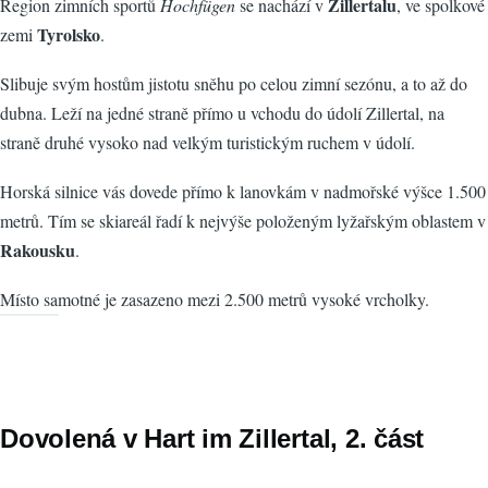
Zillertalu
Region zimních sportů
Hochfügen
se nachází v
, ve spolkové
Tyrolsko
zemi
.
Slibuje svým hostům jistotu sněhu po celou zimní sezónu, a to až do
dubna. Leží na jedné straně přímo u vchodu do údolí Zillertal, na
straně druhé vysoko nad velkým turistickým ruchem v údolí.
Horská silnice vás dovede přímo k lanovkám v nadmořské výšce 1.500
metrů. Tím se skiareál řadí k nejvýše položeným lyžařským oblastem v
Rakousku
.
Místo samotné je zasazeno mezi 2.500 metrů vysoké vrcholky.
Dovolená v Hart im Zillertal, 2. část