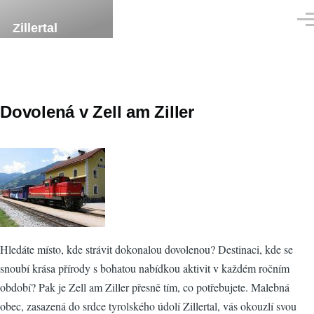
Přejít k hlavnímu obsahu
Men
Zillertal
Dovolená v Zell am Ziller
Hledáte místo, kde strávit dokonalou dovolenou? Destinaci, kde se
snoubí krása přírody s bohatou nabídkou aktivit v každém ročním
období? Pak je Zell am Ziller přesně tím, co potřebujete. Malebná
obec, zasazená do srdce tyrolského údolí Zillertal, vás okouzlí svou