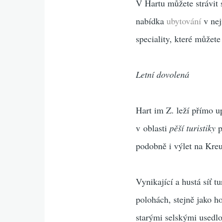
V Hartu můžete strávit 
nabídka
ubytování
v nej
speciality, které můžete
Letní dovolená
Hart im Z. leží přímo u
v oblasti
pěší turistiky
p
podobně i výlet na Kre
Vynikající a hustá síť t
polohách, stejně jako h
starými selskými usedl