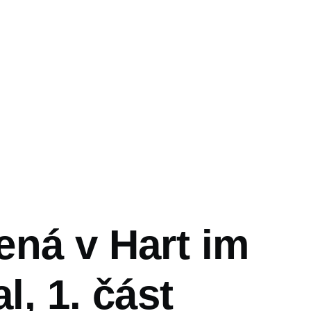
vá
ená v Hart im
al, 1. část