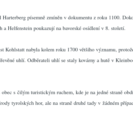
l Harterberg písemně zmíněn v dokumentu z roku 1100. Doko
 a Helfenstein poukazují na bavorské osídlení v 8. století.
ást Kohlstatt nabyla kolem roku 1700 většího významu, protož
řevěné uhlí. Odběrateli uhlí se staly kovárny a hutě v Kleinb
es obec s čilým turistickým ruchem, kde je na jedné straně ob
írody tyrolských hor, ale na straně druhé tady v žádném přípa