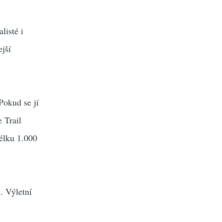
listé i
ejší
 Pokud se jí
 Trail
délku 1.000
u. Výletní