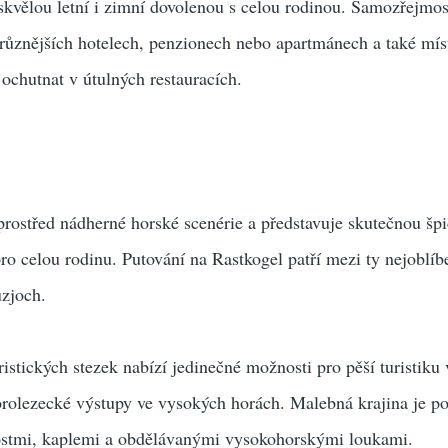
skvělou letní i zimní dovolenou s celou rodinou. Samozřejmost
různějších hotelech, penzionech nebo apartmánech a také mís
 ochutnat v útulných restauracích.
prostřed nádherné horské scenérie a představuje skutečnou šp
ro celou rodinu. Putování na Rastkogel patří mezi ty nejoblíbe
uzjoch.
uristických stezek nabízí jedinečné možnosti pro pěší turistiku 
orolezecké výstupy ve vysokých horách. Malebná krajina je po
ostmi, kaplemi a obdělávanými vysokohorskými loukami.