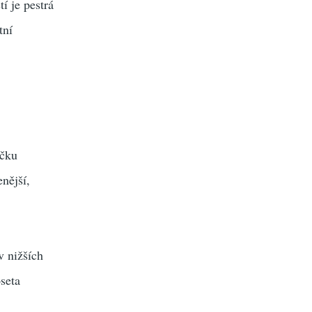
í je pestrá
tní
ičku
nější,
v nižších
seta