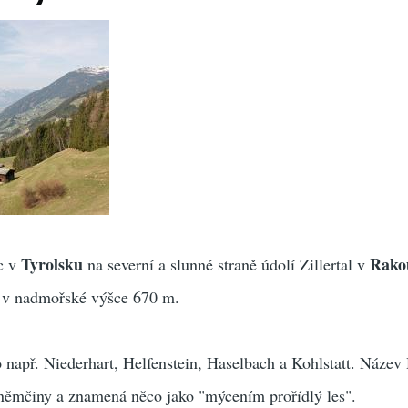
Tyrolsku
Rako
c v
na severní a slunné straně údolí Zillertal v
ží v nadmořské výšce 670 m.
o např. Niederhart, Helfenstein, Haselbach a Kohlstatt. Název 
 němčiny a znamená něco jako "mýcením prořídlý les".