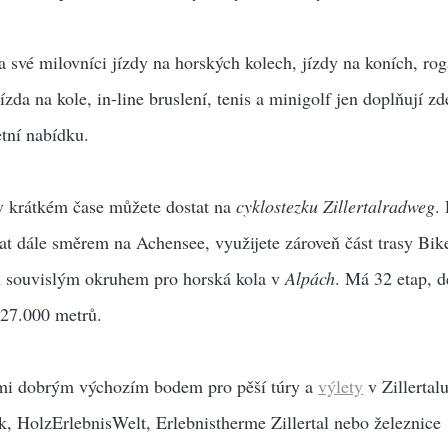
a své milovníci jízdy na horských kolech, jízdy na koních, roga
ízda na kole, in-line bruslení, tenis a minigolf jen doplňují zd
etní nabídku.
 v krátkém čase můžete dostat na
cyklostezku Zillertalradweg
.
at dále směrem na Achensee, využijete zároveň část trasy Bike
ím souvislým okruhem pro horská kola v
Alpách
. Má 32 etap, 
 27.000 metrů.
lmi dobrým výchozím bodem pro pěší túry a
výlety
v Zillertal
k, HolzErlebnisWelt, Erlebnistherme Zillertal nebo železnice