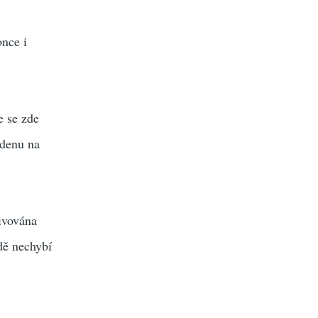
nce i
e se zde
odenu na
divována
dě nechybí