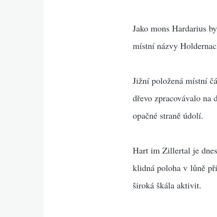
Jako mons Hardarius by
místní názvy Holdernach
Jižní položená místní č
dřevo zpracovávalo na d
opačné straně údolí.
Hart im Zillertal je dn
klidná poloha v lůně př
široká škála aktivit.