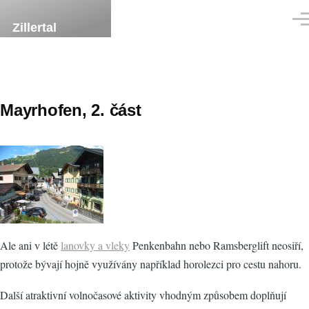
Přejít k hlavnímu obsahu
Men
Zillertal
Mayrhofen, 2. část
Ale ani v létě
lanovky a vleky
Penkenbahn nebo Ramsberglift neosiří,
protože bývají hojně využívány například horolezci pro cestu nahoru.
Další atraktivní volnočasové aktivity vhodným způsobem doplňují