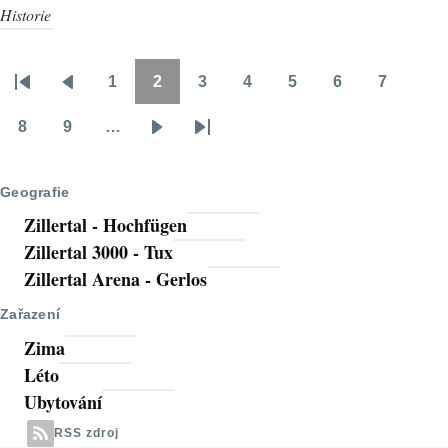
Historie
1
2
3
4
5
6
7
Pagination
First
Předchozí
Stránka
Stránka
Stránka
Stránka
Stránka
Stránka
Stránka
page
stránka
8
9
…
Stránka
Stránka
Následující
Poslední
stránka
stránka
Geografie
Zillertal - Hochfügen
Zillertal 3000 - Tux
Zillertal Arena - Gerlos
Zařazení
Zima
Léto
Ubytování
RSS zdroj