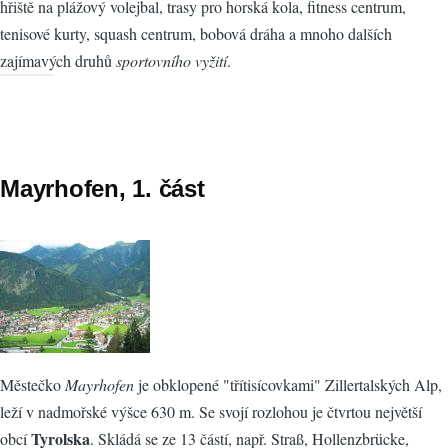
hřiště na plážový volejbal, trasy pro horská kola, fitness centrum,
tenisové kurty, squash centrum, bobová dráha a mnoho dalších
zajímavých druhů
sportovního vyžití
.
Mayrhofen, 1. část
Městečko
Mayrhofen
je obklopené "třítisícovkami" Zillertalských Alp,
leží v nadmořské výšce 630 m. Se svojí rozlohou je čtvrtou největší
Tyrolska
obcí
. Skládá se ze 13 částí, např. Straß, Hollenzbrücke,