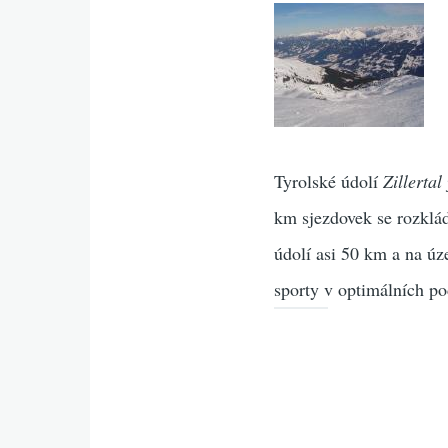
Tyrolské údolí
Zillertal
km sjezdovek se rozklád
údolí asi 50 km a na úz
sporty v optimálních p