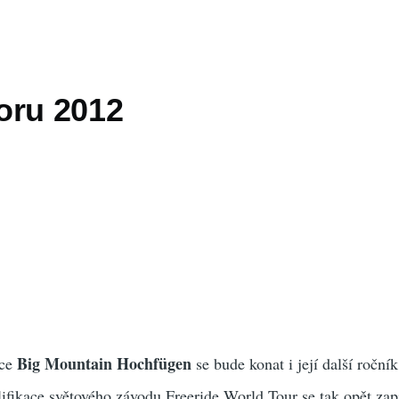
oru 2012
Big Mountain Hochfügen
kce
se bude konat i její další roční
lifikace světového závodu Freeride World Tour se tak opět zap