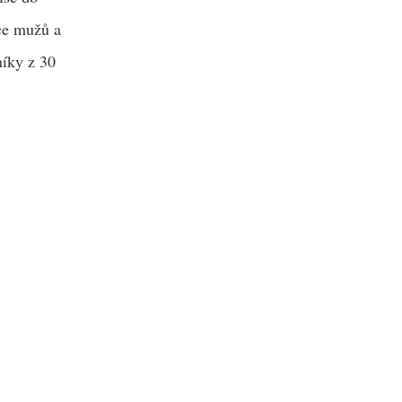
ace mužů a
níky z 30