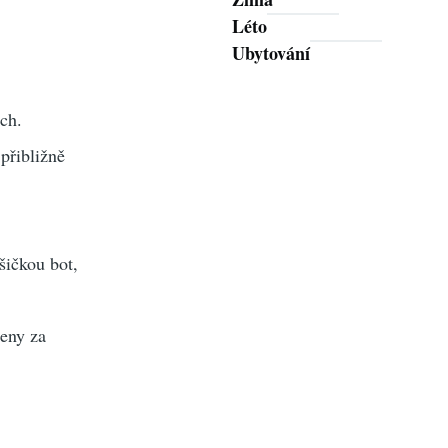
Léto
Ubytování
ch.
přibližně
šičkou bot,
zeny za