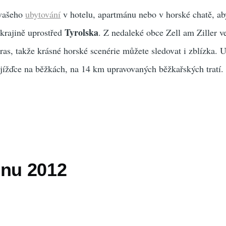
 vašeho
ubytování
v hotelu, apartmánu nebo v horské chatě, aby
Tyrolska
krajině uprostřed
. Z nedaleké obce Zell am Ziller 
ras, takže krásné horské scenérie můžete sledovat i zblízka. Už
yjížďce na běžkách, na 14 km upravovaných běžkařských tratí.
dnu 2012