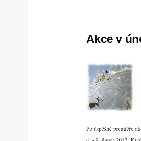
Akce v ún
Po úspěšné premiéře a
4. - 9. února 2012. Kva