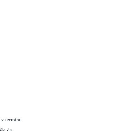
k v termínu
íše do