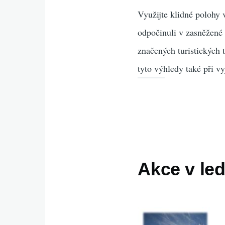
Využijte klidné polohy
odpočinuli v zasněžené 
značených turistických t
tyto výhledy také při v
Akce v le