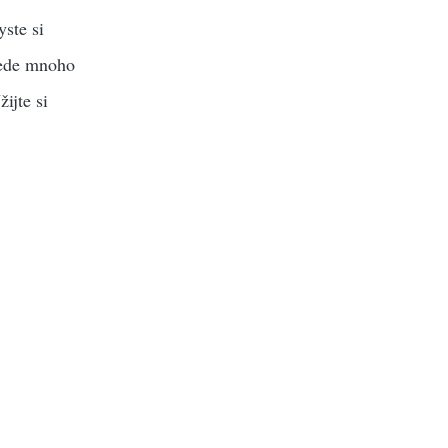
ste si
vede mnoho
ijte si