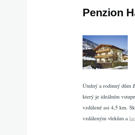
Penzion H
Útulný a rodinný dům
který je ideálním vstu
vzdálené asi 4,5 km. S
vzdáleným vlekům a
la