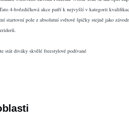
 Tato 4-hvězdičková akce patří k nejvyšší v kategorii kvalifik
tní startovní pole z absolutní světové špičky stejně jako závod
eriderů.
e stát diváky skvělé freestylové podívané
blasti