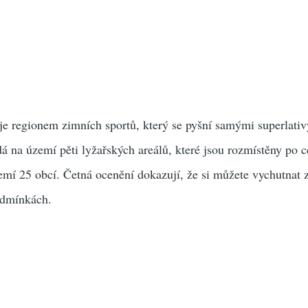
je regionem zimních sportů, který se pyšní samými superlativ
á na území pěti lyžařských areálů, které jsou rozmístěny po c
emí 25 obcí. Četná ocenění dokazují, že si můžete vychutnat 
odmínkách.