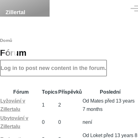
Přejít k hlavnímu obsahu
Men
Zillertal
Drobečková
Domů
Fórum
navigace
Log in to post new content in the forum.
Fórum
Topics
Příspěvků
Poslední
Žádné
Lyžování v
Od
Mates
před 13 years
1
2
nové
Zillertalu
7 months
příspěvky
Žádné
Ubytování v
0
0
není
nové
Zillertalu
příspěvky
Od
Loket
před 13 years 8