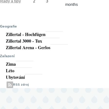
Žádné
Rady a tipy
2
3
months
nové
příspěvky
Geografie
Zillertal - Hochfügen
Zillertal 3000 - Tux
Zillertal Arena - Gerlos
Zařazení
Zima
Léto
Ubytování
RSS zdroj