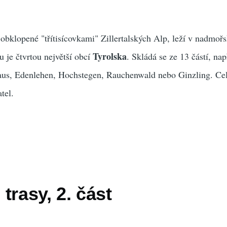
 obklopené "třítisícovkami" Zillertalských Alp, leží v nadmoř
Tyrolska
u je čtvrtou největší obcí
. Skládá se ze 13 částí, nap
aus, Edenlehen, Hochstegen, Rauchenwald nebo Ginzling. Ce
atel.
trasy, 2. část