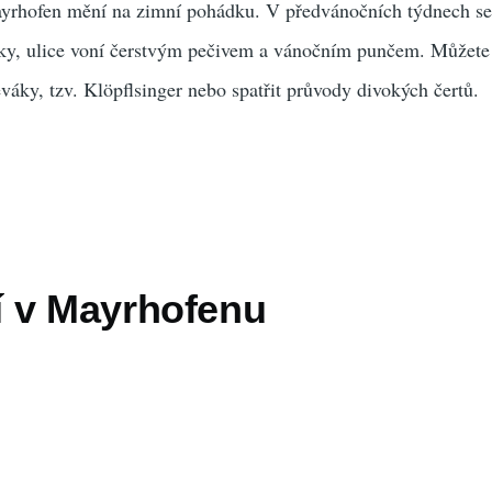
yrhofen mění na zimní pohádku. V předvánočních týdnech se
vyky, ulice voní čerstvým pečivem a vánočním punčem. Můžete
ěváky, tzv. Klöpflsinger nebo spatřit průvody divokých čertů.
 v Mayrhofenu