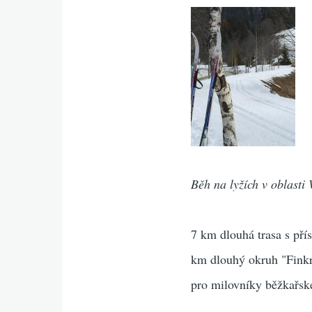
Běh na lyžích v oblasti
7 km dlouhá trasa s pří
km dlouhý okruh "Finkr
pro milovníky běžkařsk