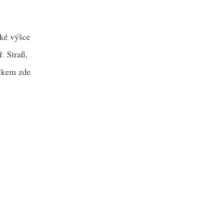
ské výšce
ř. Straß,
lkem zde