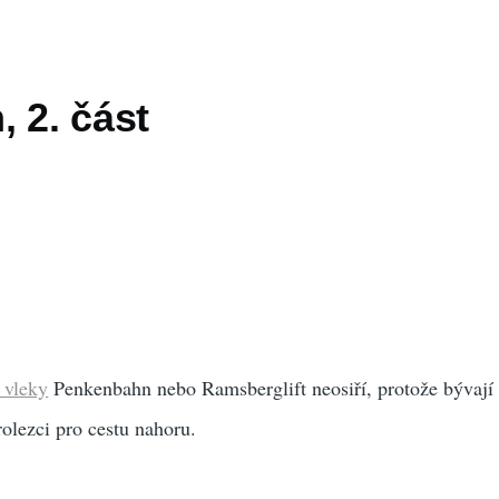
 2. část
 vleky
Penkenbahn nebo Ramsberglift neosiří, protože bývají
olezci pro cestu nahoru.