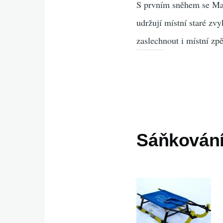
S prvním sněhem se Ma
udržují místní staré z
zaslechnout i místní zp
Sáňkování