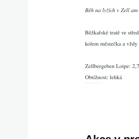
Běh na lyžích v Zell am 
Běžkařské tratě ve stře
kolem městečka a vždy 
Zellbergeben Loipe: 2,7
Obtížnost: lehká