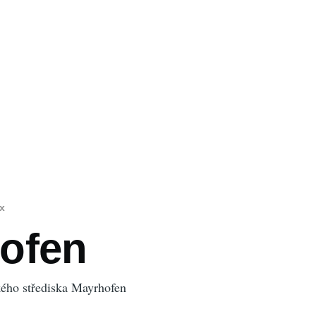
ux
vá
ofen
ského střediska Mayrhofen