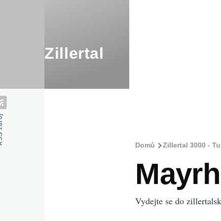
Přejít k hlavnímu obsahu
Zillertal
zdroj
Domů
Zillertal 3000 - T
Drobečko
Mayrh
navigace
Vydejte se do zillertal