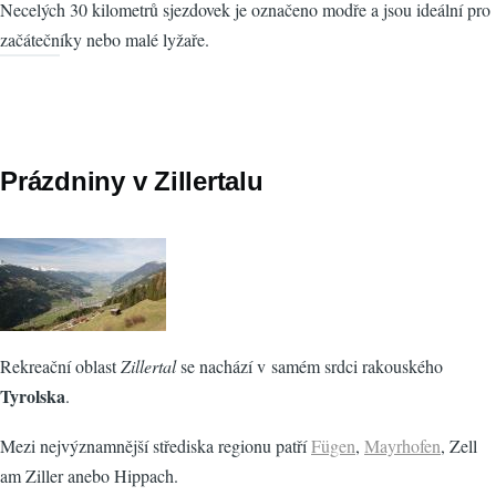
Necelých 30 kilometrů sjezdovek je označeno modře a jsou ideální pro
začátečníky nebo malé lyžaře.
Prázdniny v Zillertalu
Rekreační oblast
Zillertal
se nachází v samém srdci rakouského
Tyrolska
.
Mezi nejvýznamnější střediska regionu patří
Fügen
,
Mayrhofen
, Zell
am Ziller anebo Hippach.