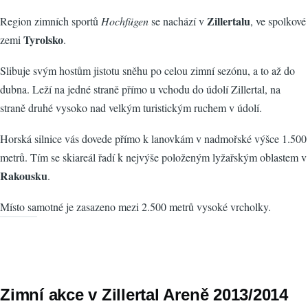
Zillertalu
Region zimních sportů
Hochfügen
se nachází v
, ve spolkové
Tyrolsko
zemi
.
Slibuje svým hostům jistotu sněhu po celou zimní sezónu, a to až do
dubna. Leží na jedné straně přímo u vchodu do údolí Zillertal, na
straně druhé vysoko nad velkým turistickým ruchem v údolí.
Horská silnice vás dovede přímo k lanovkám v nadmořské výšce 1.500
metrů. Tím se skiareál řadí k nejvýše položeným lyžařským oblastem v
Rakousku
.
Místo samotné je zasazeno mezi 2.500 metrů vysoké vrcholky.
Zimní akce v Zillertal Areně 2013/2014