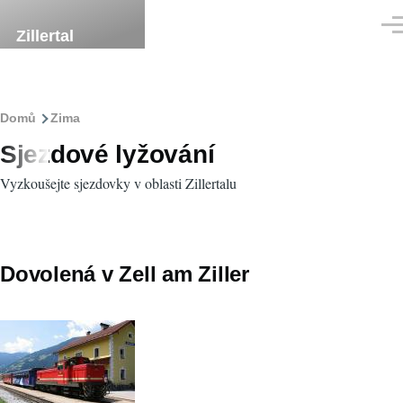
Přejít k hlavnímu obsahu
Men
Zillertal
Drobečková
Domů
Zima
Sjezdové lyžování
navigace
Vyzkoušejte sjezdovky v oblasti Zillertalu
Dovolená v Zell am Ziller