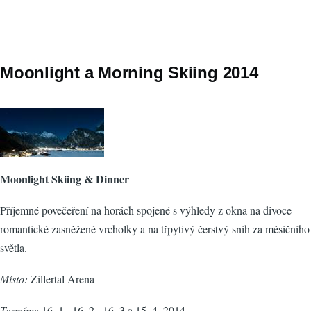
Moonlight a Morning Skiing 2014
Moonlight Skiing & Dinner
Příjemné povečeření na horách spojené s výhledy z okna na divoce
romantické zasněžené vrcholky a na třpytivý čerstvý sníh za měsíčního
světla.
Místo:
Zillertal Arena
Termíny:
16. 1., 16. 2., 16. 3 a 15. 4. 2014