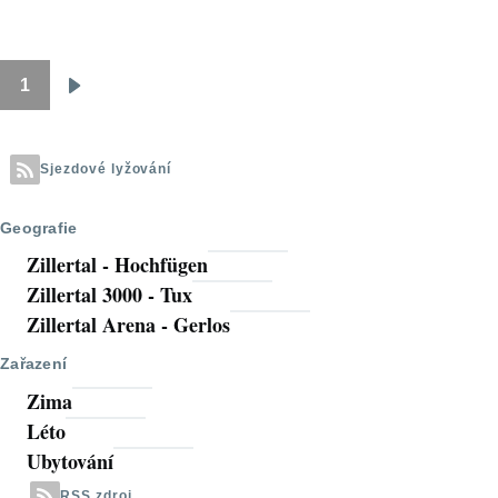
1
Pagination
Následující
stránka
Sjezdové lyžování
Geografie
Zillertal - Hochfügen
Zillertal 3000 - Tux
Zillertal Arena - Gerlos
Zařazení
Zima
Léto
Ubytování
RSS zdroj